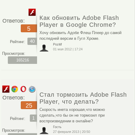
Как обновить Adobe Flash
Ответов:
Player в Google Chrome?
5
Хочу обновить Адобе Флеш Плеер до самой
последней версии в Гугл Хроме.
40
Рейтинг:
Pozitif
01 мая 2012
|
17:24
Просмотров:
165216
Стал тормозить Adobe Flash
Ответов:
Player, что делать?
25
Скорость инета хорошая,что можно
сделать,что бы он не тормозил при
1
Рейтинг:
воспроизведении в онлайне?
Гость
Просмотров:
27 февраля 2013
|
20:50