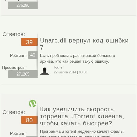
276296
Ответов:
Unarc.dll вернул код ошибки
39
7
40
Рейтинг:
Есть проблемы с распаковкой большого
архива, кто как решал такую ошибку.
Просмотров:
Гость
22 марта 2014
|
08:58
271265
Как увеличить скорость
Ответов:
торрента uTorrent клиента,
80
чтобы качать быстрее?
Программа uTorrent медленно качает файлы,
Рейтинг: