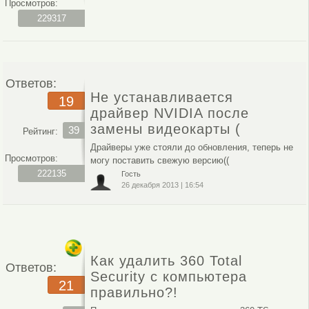
Просмотров:
229317
Ответов:
Не устанавливается
19
драйвер NVIDIA после
замены видеокарты (
39
Рейтинг:
Драйверы уже стояли до обновления, теперь не
Просмотров:
могу поставить свежую версию((
222135
Гость
26 декабря 2013
|
16:54
Как удалить 360 Total
Ответов:
Security с компьютера
21
правильно?!