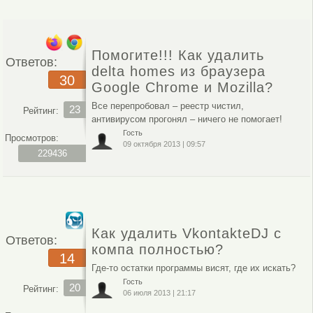
Помогите!!! Как удалить
Ответов:
delta homes из браузера
30
Google Chrome и Mozilla?
Все перепробовал – реестр чистил,
23
Рейтинг:
антивирусом прогонял – ничего не помогает!
Гость
Просмотров:
09 октября 2013
|
09:57
229436
Как удалить VkontakteDJ с
Ответов:
компа полностью?
14
Где-то остатки программы висят, где их искать?
Гость
20
Рейтинг:
06 июля 2013
|
21:17