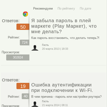
Рекомендуем
По рейтингу
По дате
Я забыла пароль в плей
Ответов:
маркете (Play Маркет), что
50
мне делать?
Рейтинг:
Как пароль восстановить, что делать теперь?!
724
Гость
20 марта 2013
|
18:33
Просмотров:
302824
Ответов:
Ошибка аутентификации
19
при подключении к Wi-Fi.
40
Рейтинг:
В чем причина - пароль или настройки роутера?
Гость
21 марта 2014
|
08:11
Просмотров: