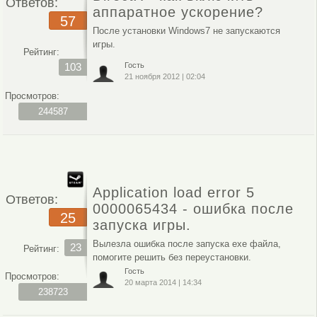
Ответов:
аппаратное ускорение?
57
После установки Windows7 не запускаются
игры.
Рейтинг:
103
Гость
21 ноября 2012
|
02:04
Просмотров:
244587
Application load error 5
Ответов:
0000065434 - ошибка после
25
запуска игры.
Вылезла ошибка после запуска exe файла,
23
Рейтинг:
помогите решить без переустановки.
Гость
Просмотров:
20 марта 2014
|
14:34
238723