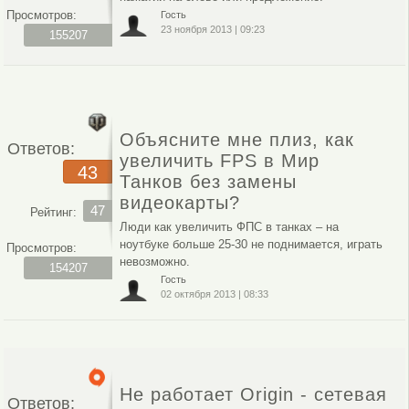
Просмотров:
Гость
23 ноября 2013
|
09:23
155207
Объясните мне плиз, как
Ответов:
увеличить FPS в Мир
43
Танков без замены
видеокарты?
47
Рейтинг:
Люди как увеличить ФПС в танках – на
ноутбуке больше 25-30 не поднимается, играть
Просмотров:
невозможно.
154207
Гость
02 октября 2013
|
08:33
Не работает Origin - сетевая
Ответов: