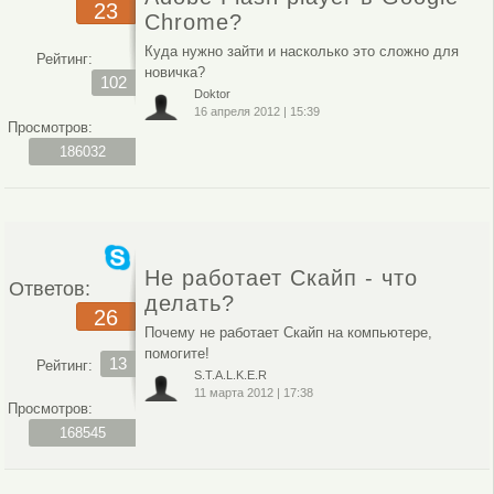
23
Chrome?
Куда нужно зайти и насколько это сложно для
Рейтинг:
новичка?
102
Doktor
16 апреля 2012
|
15:39
Просмотров:
186032
Не работает Скайп - что
Ответов:
делать?
26
Почему не работает Скайп на компьютере,
помогите!
13
Рейтинг:
S.T.A.L.K.E.R
11 марта 2012
|
17:38
Просмотров:
168545