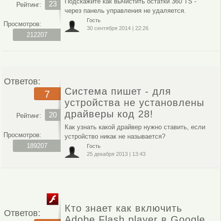
Подскажите как вычистить остатки 360 TS -
23
Рейтинг:
через панель управления не удаляется.
Гость
Просмотров:
30 сентября 2014
|
22:26
212207
Ответов:
Система пишет - для
7
устройства не установлены
драйверы код 28!
20
Рейтинг:
Как узнать какой драйвер нужно ставить, если
Просмотров:
устройство никак не называется?
189207
Гость
25 декабря 2013
|
13:43
Кто знает как включить
Ответов:
Adobe Flash player в Google