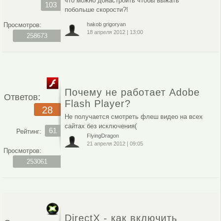
что можно донастроить чтобы выжать
103
побольше скорости?!
Просмотров:
hakob grigoryan
18 апреля 2012
|
13:00
258673
Почему не работает Adobe
Ответов:
Flash Player?
28
Не получается смотреть флеш видео на всех
сайтах без исключения(
61
Рейтинг:
FlyingDragon
21 апреля 2012
|
09:05
Просмотров:
253061
DirectX - как включить