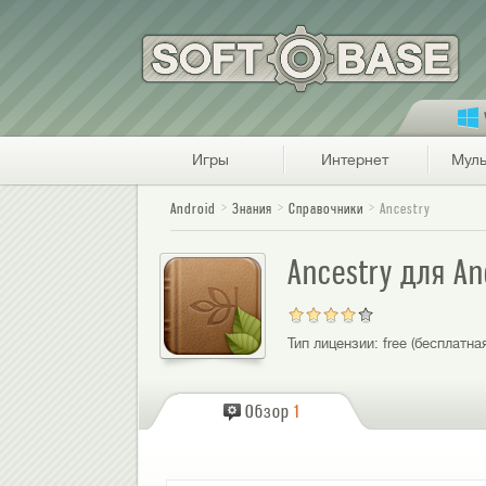
Игры
Интернет
Муль
Android
Знания
Справочники
Ancestry
Ancestry для An
Тип лицензии:
free (бесплатна
Обзор
1