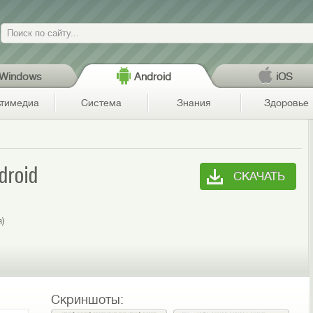
Поиск
Windows
Android
iOS
тимедиа
Система
Знания
Здоровье
droid
СКАЧАТЬ
я)
Скриншоты: