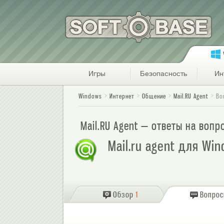
Игры
Безопасность
Ин
Windows
Интернет
Общение
Mail.RU Agent
Во
Mail.RU Agent — ответы на воп
Mail.ru agent для Wi
Обзор
1
Вопро