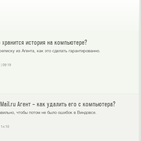
Что такое ICQ?
Как установить ICQ?
де хранится история на компьютере?
реписку из Агента, как это сделать гарантированно.
|
09:19
Mail.ru Агент – как удалить его с компьютера?
авильно, чтобы потом не было ошибок в Виндовсе.
|
14:10