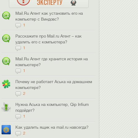
ЭКСПЕРТУ
Mail.Ru Агент как установить его на
компьютер с Виндовс?
1
Расскажите про Mail.ru Агент – как
удалить его с компьютера?
1
Mail.Ru Агент где хранится история на
компьютере?
1
Почему не работает Аська на домашнем
компьютере?
2
Нужна Аська на компьютер, Qip Infium
подойдет?
1
Как удалить ящик на mail.ru навсегда?
2