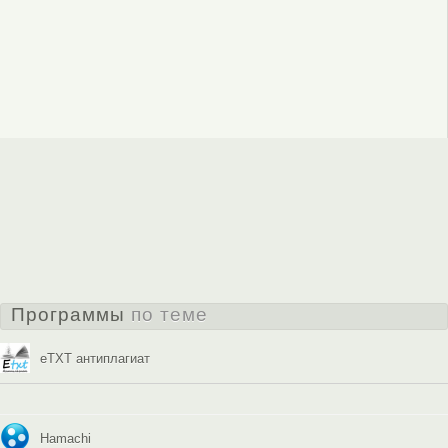
Программы
по теме
eTXT антиплагиат
Hamachi