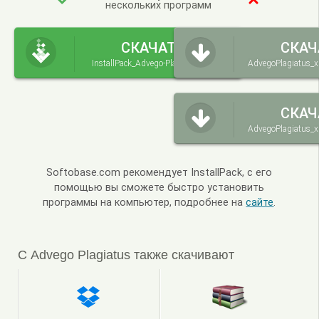
нескольких программ
СКАЧАТЬ
СКАЧ
InstallPack_Advego-Plagiatus.exe
AdvegoPlagiatus_x
СКАЧ
AdvegoPlagiatus_x
Softobase.com рекомендует InstallPack, с его
помощью вы сможете быстро установить
программы на компьютер, подробнее на
сайте
.
С Advego Plagiatus также скачивают