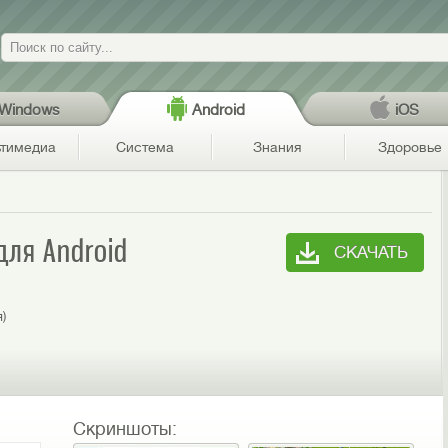
Поиск
Windows
Android
iOS
тимедиа
Система
Знания
Здоровье
для Android
СКАЧАТЬ
я)
Скриншоты: