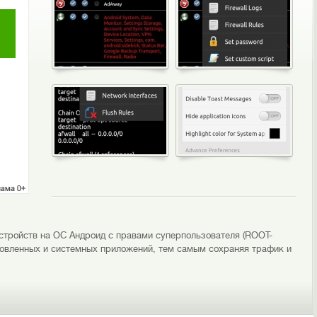
 устройств на ОС Андроид с правами суперпользователя (ROOT-
ановленных и системных приложений, тем самым сохраняя трафик и