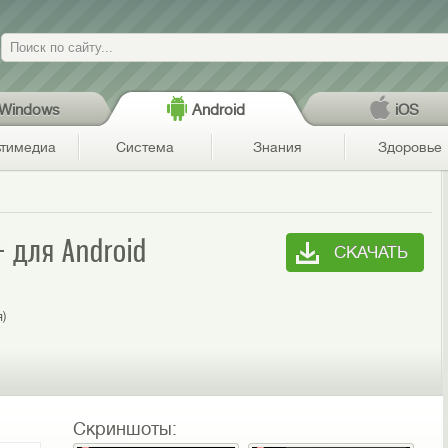
Поиск
Windows
Android
iOS
тимедиа
Система
Знания
Здоровье
+ для Android
СКАЧАТЬ
я)
Скриншоты: