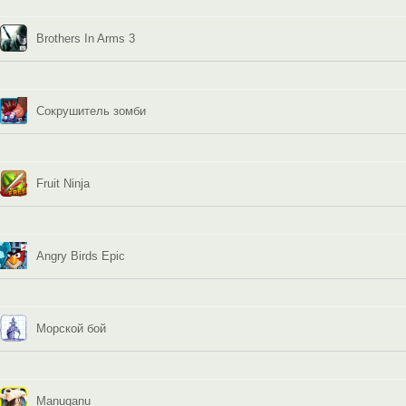
Brothers In Arms 3
Сокрушитель зомби
Fruit Ninja
Angry Birds Epic
Морской бой
Manuganu