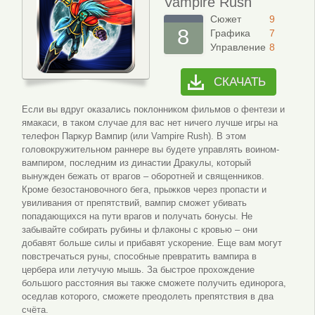
Vampire Rush
Сюжет
9
8
Графика
7
Управление
8
СКАЧАТЬ
Если вы вдруг оказались поклонником фильмов о фентези и
ямакаси, в таком случае для вас нет ничего лучше игры на
телефон Паркур Вампир (или Vampire Rush). В этом
головокружительном раннере вы будете управлять воином-
вампиром, последним из династии Дракулы, который
вынужден бежать от врагов – оборотней и священников.
Кроме безостановочного бега, прыжков через пропасти и
увиливания от препятствий, вампир сможет убивать
попадающихся на пути врагов и получать бонусы. Не
забывайте собирать рубины и флаконы с кровью – они
добавят больше силы и прибавят ускорение. Еще вам могут
повстречаться руны, способные превратить вампира в
цербера или летучую мышь. За быстрое прохождение
большого расстояния вы также сможете получить единорога,
оседлав которого, сможете преодолеть препятствия в два
счёта.