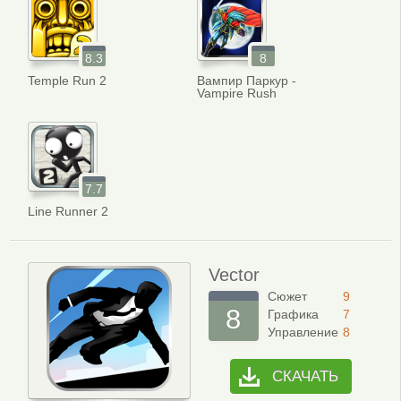
8.3
8
Temple Run 2
Вампир Паркур -
Vampire Rush
7.7
Line Runner 2
Vector
Сюжет
9
8
Графика
7
Управление
8
СКАЧАТЬ