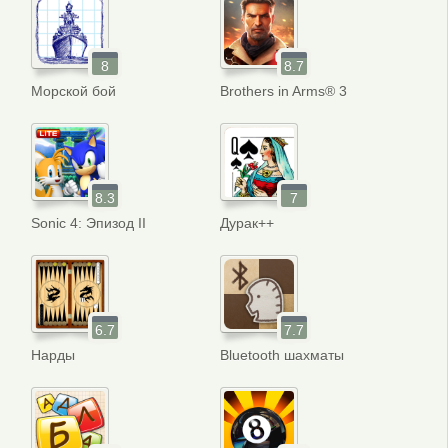
8
8.7
Морской бой
Brothers in Arms® 3
8.3
7
Sonic 4: Эпизод II
Дурак++
6.7
7.7
Нарды
Bluetooth шахматы