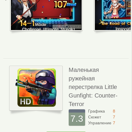
Маленькая
ружейная
перестрелка Little
Gunfight: Counter-
Terror
Графика
8
7.3
Сюжет
7
Управление
7