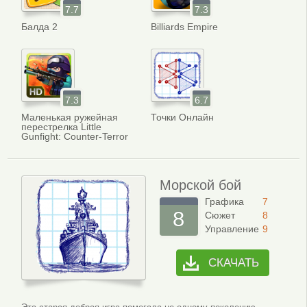
7.7
7.3
Балда 2
Billiards Empire
7.3
6.7
Маленькая ружейная
Точки Онлайн
перестрелка Little
Gunfight: Counter-Terror
Морской бой
Графика
7
8
Сюжет
8
Управление
9
СКАЧАТЬ