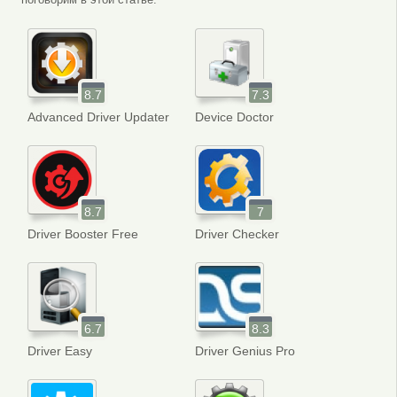
8.7
7.3
Advanced Driver Updater
Device Doctor
8.7
7
Driver Booster Free
Driver Checker
6.7
8.3
Driver Easy
Driver Genius Pro