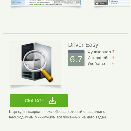
Интерфейс программы
Сканир
Driver Easy
Функционал
7
6.7
Интерфейс
7
Удобство
6
СКАЧАТЬ
Еще один «середнячок» обзора, который справился с
необходимым минимумом возложенных на него задач.