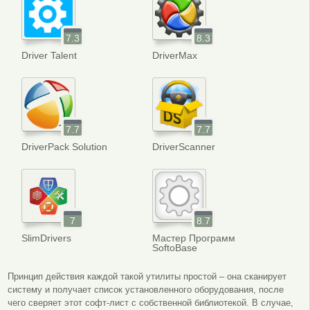
7.3
8.3
Driver Talent
DriverMax
7.7
7.7
DriverPack Solution
DriverScanner
7
8.7
SlimDrivers
Мастер Программ
SoftoBase
Принцип действия каждой такой утилиты простой – она сканирует
систему и получает список установленного оборудования, после
чего сверяет этот софт-лист с собственной библиотекой. В случае,