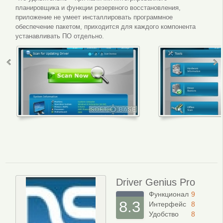
планировщика и функции резервного восстановления,
приложение не умеет инсталлировать программное
обеспечение пакетом, приходится для каждого компонента
устанавливать ПО отдельно.
Интерфейс программы
Меню пр
Driver Genius Pro
Функционал
9
8.3
Интерфейс
8
Удобство
8