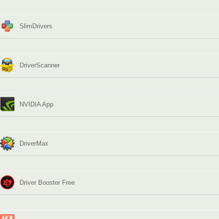
SlimDrivers
DriverScanner
NVIDIA App
DriverMax
Driver Booster Free