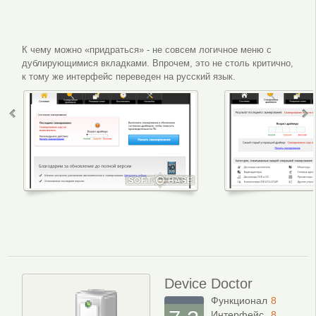
К чему можно «придраться» - не совсем логичное меню с
дублирующимися вкладками. Впрочем, это не столь критично,
к тому же интерфейс переведен на русский язык.
Интерфейс программы
Сканир
Device Doctor
Функционал
8
Интерфейс
8