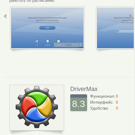
работать по расписанию.
Интерфейс программы
Сканир
DriverMax
Функционал
8
8.3
Интерфейс
8
Удобство
9