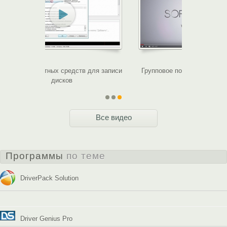
Знакомство с меню браузера Mozilla Firefox
Обзор бесп
Все видео
Программы
по теме
DriverPack Solution
Driver Genius Pro