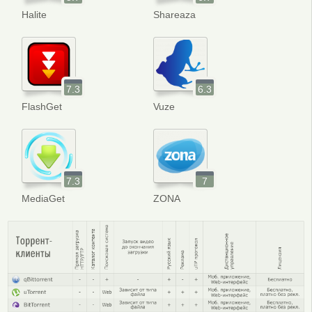
Halite
Shareaza
7.3
6.3
FlashGet
Vuze
7.3
7
MediaGet
ZONA