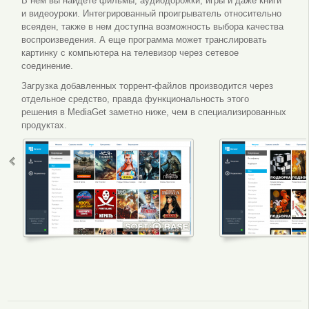
В нем вы найдете фильмы, аудиодорожки, игры и даже книги
и видеоуроки. Интегрированный проигрыватель относительно
всеяден, также в нем доступна возможность выбора качества
воспроизведения. А еще программа может транслировать
картинку с компьютера на телевизор через сетевое
соединение.
Загрузка добавленных торрент-файлов производится через
отдельное средство, правда функциональность этого
решения в MediaGet заметно ниже, чем в специализированных
продуктах.
MediaGet интерфейс
MediaGet