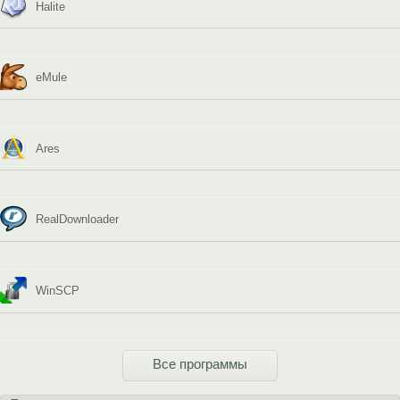
Halite
eMule
Ares
RealDownloader
WinSCP
Все программы