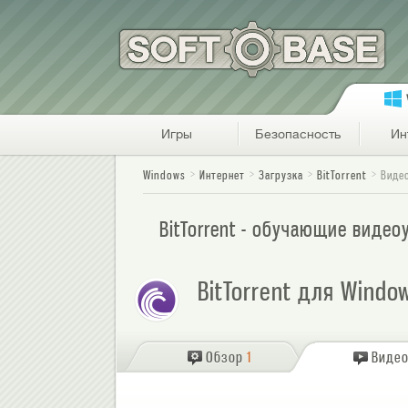
Игры
Безопасность
Ин
Windows
Интернет
Загрузка
BitTorrent
Виде
BitTorrent - обучающие виде
BitTorrent для Windo
Обзор
1
Виде