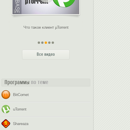
Что такое клиент µTorrent
Что такое т
Все видео
Программы
по теме
BitComet
uTorrent
Shareaza