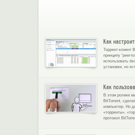
Качаем 
Как настроить
Торрент-клиент 
принципу “peer-t
использовать бе
установки, но ес
Как пользова
В этом ролике м
BitTorrent, сдел
компьютер. Но д
«торренты», «тор
протокол BitTorre