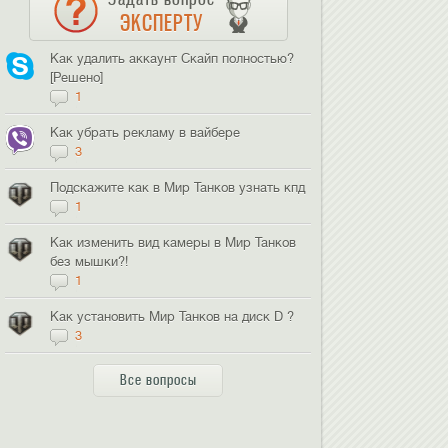
ЭКСПЕРТУ
Как удалить аккаунт Скайп полностью?
[Решено]
1
Как убрать рекламу в вайбере
3
Подскажите как в Мир Танков узнать кпд
1
Как изменить вид камеры в Мир Танков
без мышки?!
1
Как установить Мир Танков на диск D ?
3
Все вопросы