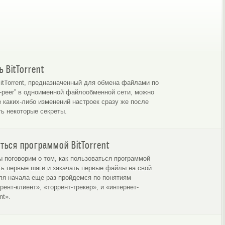
торренты вместе с BitTorrent
Как настроить BitTorrent
 BitTorrent
BitTorrent, предназначенный для обмена файлами по
o-peer” в одноименной файлообменной сети, можно
з каких-либо изменений настроек сразу же после
ть некоторые секреты.
ться программой BitTorrent
ы поговорим о том, как пользоваться программой
ать первые шаги и закачать первые файлы на свой
ля начала еще раз пройдемся по понятиям
рент-клиент», «торрент-трекер», и «интернет-
nt».