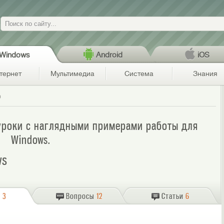
Поиск
Windows
Android
iOS
тернет
Мультимедиа
Система
Знания
о
оуроки с наглядными примерами работы для
Windows.
ws
о
3
Вопросы
12
Статьи
6