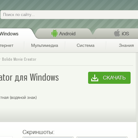
Поиск
Windows
Android
iOS
тернет
Мультимедиа
Система
Знания
Bolide Movie Creator
eator для Windows
СКАЧАТЬ
тная (водяной знак)
Скриншоты: