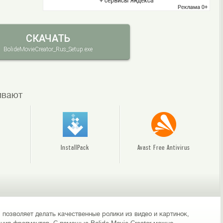
СКАЧАТЬ
BolideMovieCreator_Rus_Setup.exe
чивают
InstallPack
Avast Free Antivirus
позволяет делать качественные ролики из видео и картинок,