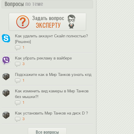
Вопросы
по теме
Задать вопрос
ЭКСПЕРТУ
Как удалить аккаунт Скайп полностью?
[Решено]
1
Как убрать рекламу в вайбере
3
Подскажите как в Мир Танков узнать кпд
1
Как изменить вид камеры в Мир Танков
без мышки?!
1
Как установить Мир Танков на диск D ?
3
Все вопросы