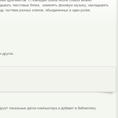
ния фрагментов. С помощью Bolide Movie Creator можно
адывать текстовые блоки, изменять фоновую музыку, накладывать
у частями разных клипов, объединенных в один ролик.
 других.
ирует локальные диски компьютера и добавит в библиотеку