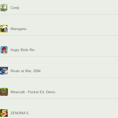
Cordy
Manuganu
Angry Birds Rio
Rivals at War: 2084
Minecraft - Pocket Ed. Demo
ZENONIA 5