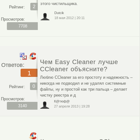
этого чистильщика.
2
Рейтинг:
Dutcik
18 мая 2012
|
20:11
Просмотров:
7708
Чем Easy Cleaner лучше
Ответов:
CCleaner объясните?
1
Люблю CCleaner за его простоту и надежность –
никогда не подводил и не удалял системные
0
Рейтинг:
файлы, ну и простой как три пальца – делает
чистку реестра и д
Просмотров:
К@тюф@
3140
27 апреля 2013
|
19:28