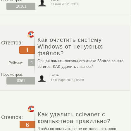
11 мая 2012
|
23:03
20361
Как очистить систему
Ответов:
Windows от ненужных
1
файлов?
Общая память локального диска 38гигов.занято
4
Рейтинг:
36гигов. КАК удалить лишнее?
Просмотров:
Гость
17 января 2013
|
08:58
8361
Как удалить ccleaner с
Ответов:
компьютера правильно?
6
Чтобы на компьютере не осталось остатков