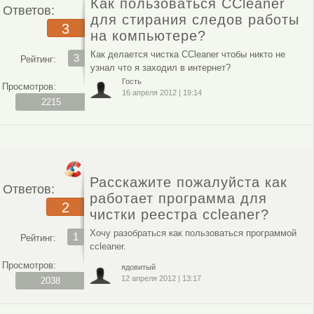
Как пользоваться CCleaner
Ответов:
для стирания следов работы
3
на компьютере?
Как делается чистка CCleaner чтобы никто не
3
Рейтинг:
узнал что я заходил в интернет?
Гость
Просмотров:
16 апреля 2012
|
19:14
2215
Расскажите пожалуйста как
Ответов:
работает программа для
2
чистки реестра ccleaner?
Хочу разобраться как пользоваться программой
1
Рейтинг:
ccleaner.
Просмотров:
ядовитый
12 апреля 2012
|
13:17
2038