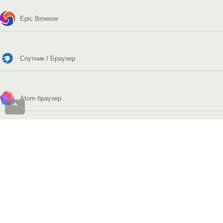
Epic Browser
Спутник / Браузер
Atom браузер
⌃
Vivaldi
Рамблер-Браузер (Нихром)
Opera GX