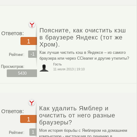
Поясните, как очистить кэш
Ответов:
в браузере Яндекс (тот же
1
Хром).
Как лучше чистить кэш в Яндексе – из самого
-1
Рейтинг:
браузера или через CCleaner и другие утилиты?
Гость
Просмотров:
11 июля 2013
|
19:10
5430
Как удалить Ямблер и
Ответов:
очистить от него разные
1
браузеры?
Моя история борьбы с Ямблером на домашнем
1
Рейтинг:
компьютере - инструкция по лечению в