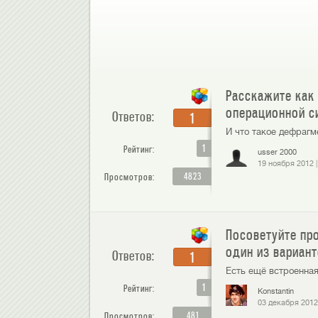
Расскажите как 
операционной с
Ответов:
1
И что такое дефрагм
1
Рейтинг:
usser 2000
19 ноября 2012
4823
Просмотров:
Посоветуйте пр
один из вариант
Ответов:
1
Есть ещё встроенная
1
Рейтинг:
Konstantin
03 декабря 2012
481
Просмотров: