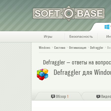
Игры
Безопасность
Ин
Windows
Система
Оптимизация
Defraggler
Во
Defraggler — ответы на вопро
Defraggler для Windo
Обзор
1
Виде