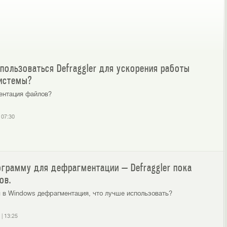
пользоваться Defraggler для ускорения работы
истемы?
ентация файлов?
|
07:30
ограмму для дефрагментации — Defraggler пока
ов.
 в Windows дефрагментация, что лучше использовать?
|
13:25