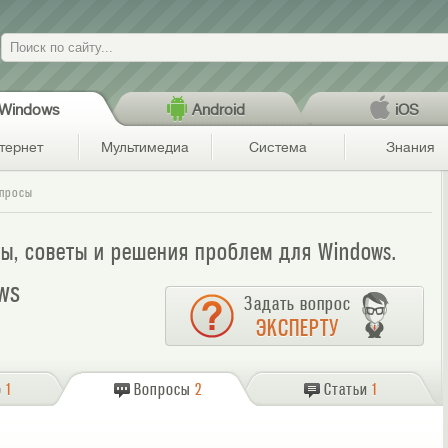
Поиск
Windows
Android
iOS
тернет
Мультимедиа
Система
Знания
просы
сы, советы и решения проблем для Windows.
ws
Задать вопрос
ЭКСПЕРТУ
о
1
Вопросы
2
Статьи
1