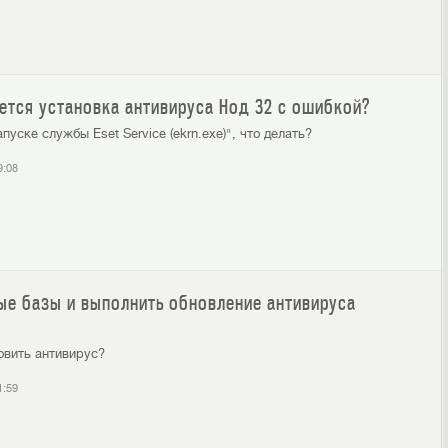
ется установка антивируса Нод 32 с ошибкой?
уске службы Eset Service (ekrn.exe)", что делать?
9:08
вые базы и выполнить обновление антивируса
новить антивирус?
1:59