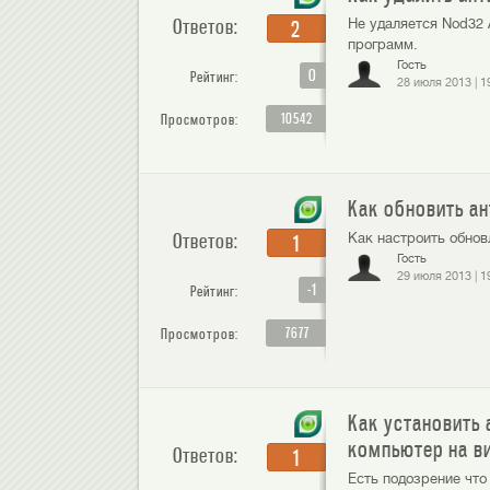
Ответов:
Не удаляется Nod32 
2
программ.
Гость
0
Рейтинг:
28 июля 2013
|
1
10542
Просмотров:
Как обновить ан
Ответов:
Как настроить обно
1
Гость
29 июля 2013
|
1
-1
Рейтинг:
7677
Просмотров:
Как установить 
компьютер на в
Ответов:
1
Есть подозрение что