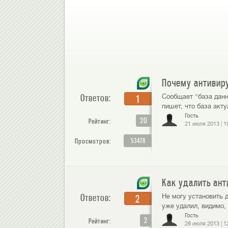
Почему антивиру
Ответов:
Сообщает "база данн
1
пишет, что база акту
Гость
20
Рейтинг:
21 июля 2013
|
1
53478
Просмотров:
Как удалить ант
Ответов:
Не могу установить д
2
уже удалил, видимо, 
Гость
2
Рейтинг:
28 июля 2013
|
1