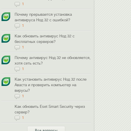
1
Почему прерывается установка
антивируса Нод 32 с ошибкой?
1
Как обновить антивирус Нод 32 с
бесплатных серверов?
1
Почему антивирус Нод 32 не обновляется,
хотя сеть есть?
1
Как установить антивирус Нод 32 после
Аваста и проверить компьютер на
вирусы?
1
Как обновить Eset Smart Security через
сервер?
1
Все вопросы