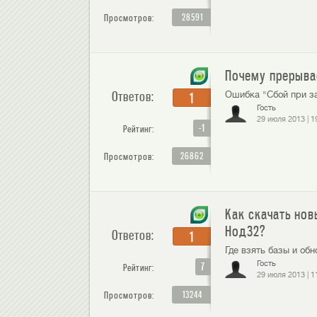
28591
Просмотров:
Почему прерыва
Ответов:
Ошибка "Сбой при зап
1
Гость
29 июля 2013
|
1
-1
Рейтинг:
26862
Просмотров:
Как скачать но
Нод32?
Ответов:
1
Где взять базы и об
Гость
7
Рейтинг:
29 июля 2013
|
1
13244
Просмотров: