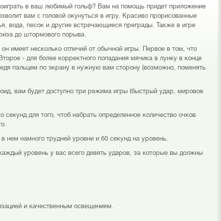
 поиграть в ваш любимый гольф? Вам на помощь придет приложение
озволит вам с головой окунуться в игру. Красиво прорисованные
я, вода, песок и другие встречающиеся преграды. Также в игре
бриза до штормового порыва.
ьф, он имеет несколько отличий от обычной игры. Первое в том, что
Второе - для более корректного попадания мячика в лунку в конце
ведя пальцем по экрану в нужную вам сторону (возможно, поменять
роид, вам будет доступно три режима игры (быстрый удар, мировое
 секунд для того, чтоб набрать определенное количество очков
о.
в нем намного трудней уровни и 60 секунд на уровень.
каждый уровень у вас всего девять ударов, за которые вы должны
изацией и качественным освещением.