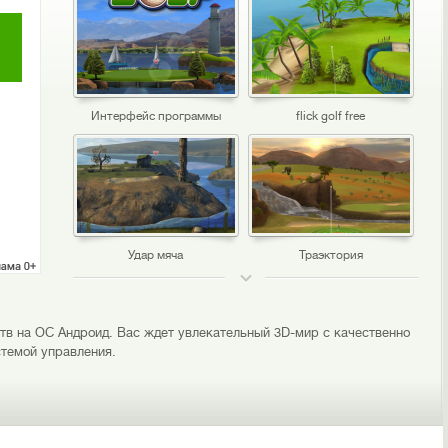
Интерфейс программы
flick golf free
Удар мяча
Траэктория
ТОП 50
йств на ОС Андроид. Вас ждет увлекательный 3D-мир с качественно
стемой управления.
flick golf free android