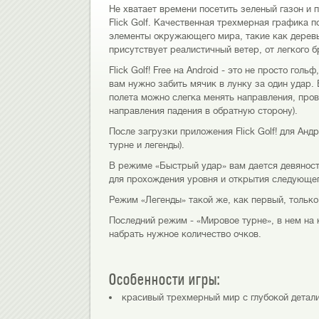
Не хватает времени посетить зеленый газон и
Flick Golf. Качественная трехмерная графика п
элементы окружающего мира, такие как деревь
присутствует реалистичный ветер, от легкого 
Flick Golf! Free на Android - это не просто гол
вам нужно забить мячик в лунку за один удар. 
полета можно слегка менять направления, про
направления падения в обратную сторону).
После загрузки приложения Flick Golf! для Анд
турне и легенды).
В режиме «Быстрый удар» вам дается девяносто
для прохождения уровня и открытия следующег
Режим «Легенды» такой же, как первый, только 
Последний режим - «Мировое турне», в нем на 
набрать нужное количество очков.
Особенности игры:
красивый трехмерный мир с глубокой детал