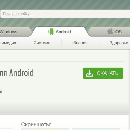
Поиск
Windows
Android
iOS
тимедиа
Система
Знания
Здоровье
для Android
СКАЧАТЬ
я)
Скриншоты: