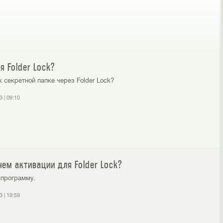
я Folder Lock?
к секретной папке через Folder Lock?
3
|
09:10
ем активации для Folder Lock?
 программу.
3
|
19:59