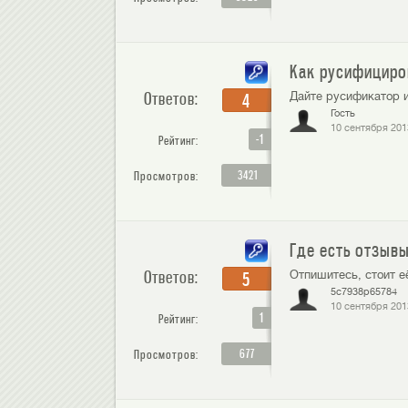
Как русифициров
Ответов:
Дайте русификатор и
4
Гость
10 сентября 201
-1
Рейтинг:
3421
Просмотров:
Где есть отзывы 
Ответов:
Отпишитесь, стоит е
5
5c7938p65784
10 сентября 201
1
Рейтинг:
677
Просмотров: