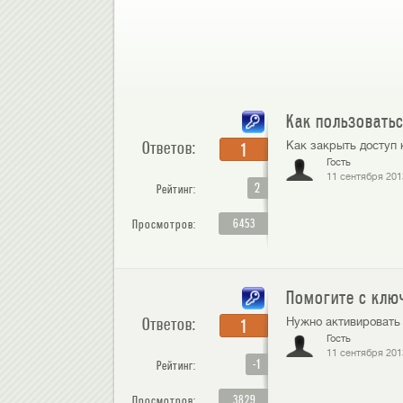
Как пользоватьс
Ответов:
Как закрыть доступ 
1
Гость
11 сентября 201
2
Рейтинг:
6453
Просмотров:
Помогите с ключ
Ответов:
Нужно активировать
1
Гость
11 сентября 201
-1
Рейтинг:
3829
Просмотров: