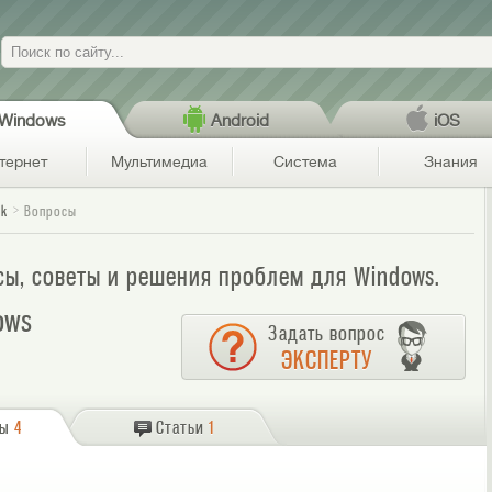
Поиск
Windows
Android
iOS
тернет
Мультимедиа
Система
Знания
ck
Вопросы
осы, советы и решения проблем для Windows.
ows
Задать вопрос
ЭКСПЕРТУ
сы
4
Статьи
1