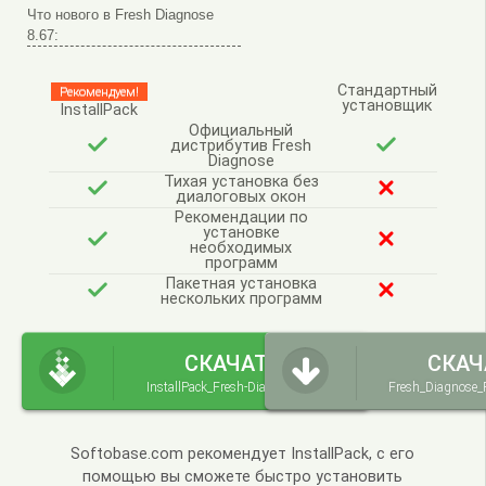
Что нового в Fresh Diagnose
8.67:
Стандартный
Рекомендуем!
установщик
InstallPack
Официальный
дистрибутив Fresh
Diagnose
Тихая установка без
диалоговых окон
Рекомендации по
установке
необходимых
программ
Пакетная установка
нескольких программ
СКАЧАТЬ
СКАЧ
InstallPack_Fresh-Diagnose.exe
Fresh_Diagnose_
Softobase.com рекомендует InstallPack, с его
помощью вы сможете быстро установить