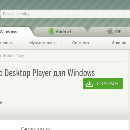
Поиск
Windows
Android
iOS
тернет
Мультимедиа
Система
Знания
ic Desktop Player
ic Desktop Player для Windows
СКАЧАТЬ
я)
Скриншоты: