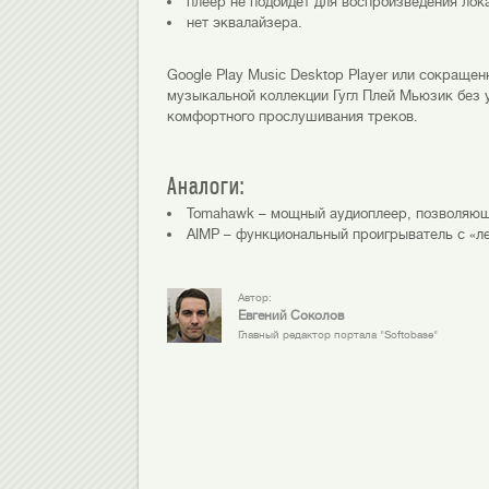
плеер не подойдет для воспроизведения лок
нет эквалайзера.
Google Play Music Desktop Player или сокраще
музыкальной коллекции Гугл Плей Мьюзик без 
комфортного прослушивания треков.
Аналоги:
Tomahawk – мощный аудиоплеер, позволяющ
AIMP – функциональный проигрыватель с «л
Автор:
Евгений Соколов
Главный редактор портала "Softobase"