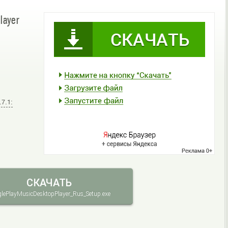
layer
.7.1:
СКАЧАТЬ
lePlayMusicDesktopPlayer_Rus_Setup.exe