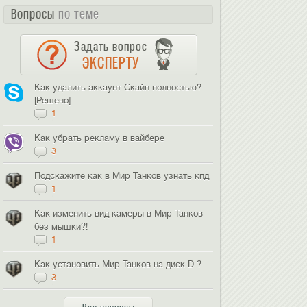
Вопросы
по теме
Задать вопрос
ЭКСПЕРТУ
Как удалить аккаунт Скайп полностью?
[Решено]
1
Как убрать рекламу в вайбере
3
Подскажите как в Мир Танков узнать кпд
1
Как изменить вид камеры в Мир Танков
без мышки?!
1
Как установить Мир Танков на диск D ?
3