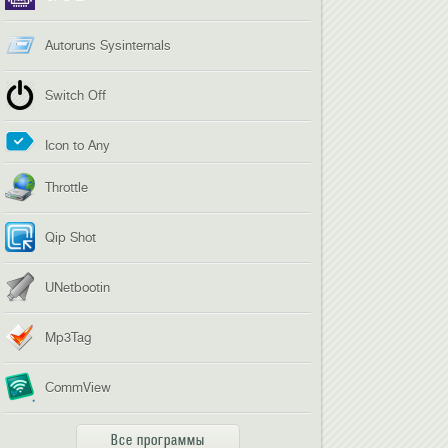
Autoruns Sysinternals
Switch Off
Icon to Any
Throttle
Qip Shot
UNetbootin
Mp3Tag
CommView
Все программы