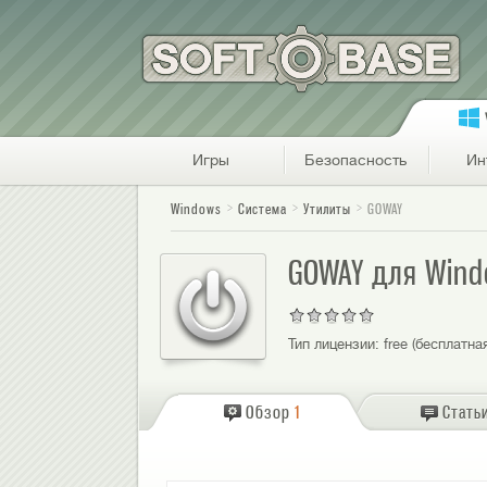
Игры
Безопасность
Ин
Windows
Система
Утилиты
GOWAY
GOWAY для Wind
Тип лицензии:
free (бесплатна
Обзор
1
Стать