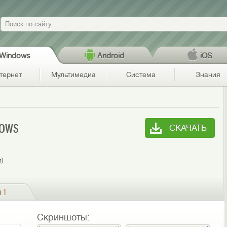
Поиск
Windows
Android
iOS
тернет
Мультимедиа
Система
Знания
ows
СКАЧАТЬ
я)
и
1
Скриншоты: