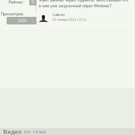
Файл закачал через торренты, было сказано что
0
Рейтинг:
в нем уже загрузочный образ Windows7.
Просмотров:
Callissto
02 января 2013
|
22:11
1018
Видео
по теме