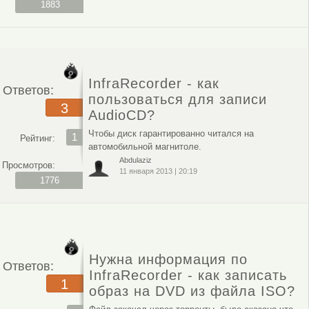
1883
InfraRecorder - как
Ответов:
пользоваться для записи
3
AudioCD?
Чтобы диск гарантированно читался на
1
Рейтинг:
автомобильной магнитоле.
Abdulaziz
Просмотров:
11 января 2013
|
20:19
1776
Нужна информация по
Ответов:
InfraRecorder - как записать
1
образ на DVD из файла ISO?