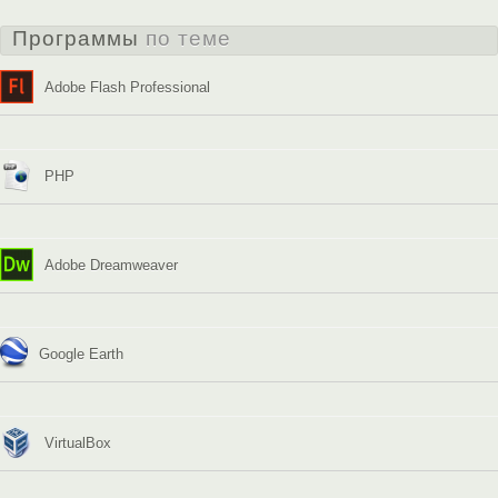
Программы
по теме
Adobe Flash Professional
PHP
Adobe Dreamweaver
Google Earth
VirtualBox