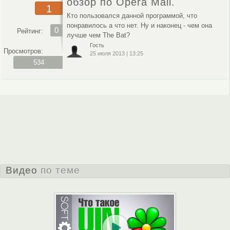
обзор по Opera Mail.
1
Кто пользовался данной программой, что
понравилось а что нет. Ну и наконец - чем она
0
Рейтинг:
лучше чем The Bat?
Гость
Просмотров:
25 июля 2013
|
13:25
534
Видео
по теме