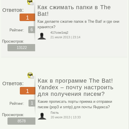
Как сжимать папки в The
Ответов:
Bat!
1
Как делаете сжатие папок в The Bat! и где они
хранятся?
6
Рейтинг:
417cow1oq2
21 июля 2013
|
23:14
Просмотров:
13122
Как в программе The Bat!
Ответов:
Yandex – почту настроить
1
для получения писем?
Какие прописать порты приема и отправки
1
Рейтинг:
писем (pop3 и smtp) для почты Яндекса?
Гость
Просмотров:
20 июля 2013
|
13:33
8578