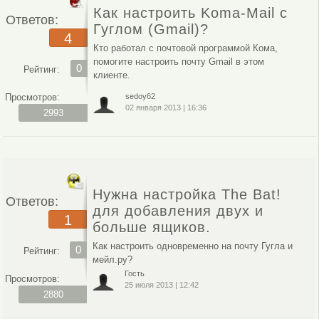
Как настроить Koma-Mail с
Ответов:
Гуглом (Gmail)?
4
Кто работал с почтовой программой Кома,
помогите настроить почту Gmail в этом
0
Рейтинг:
клиенте.
Просмотров:
sedoy62
02 января 2013
|
16:36
2993
Нужна настройка The Bat!
Ответов:
для добавления двух и
1
больше ящиков.
Как настроить одновременно на почту Гугла и
0
Рейтинг:
мейл.ру?
Гость
Просмотров:
25 июля 2013
|
12:42
2880