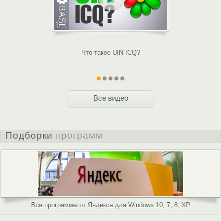
Что такое UIN ICQ?
Как восс
Все видео
Подборки
программ
Все программы от Яндекса для Windows 10, 7, 8, XP