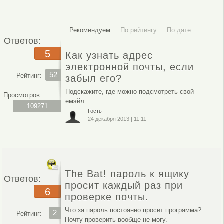
Рекомендуем
По рейтингу
По дате
Ответов:
5
Как узнать адрес
электронной почты, если
52
Рейтинг:
забыл его?
Подскажите, где можно подсмотреть свой
Просмотров:
емэйл.
109271
Гость
24 декабря 2013
|
11:11
The Bat! пароль к ящику
Ответов:
просит каждый раз при
6
проверке почты.
Что за пароль постоянно просит программа?
2
Рейтинг:
Почту проверить вообще не могу.