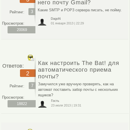
него почту Gmail?
Какие SMTP и POP3 сервера писать, не пойму.
3
Рейтинг:
DagoN
Просмотров:
01 января 2013
|
22:29
20069
Как настроить The Bat! для
Ответов:
автоматического приема
2
почты?
Замучился уже вручную проверять, как на
7
Рейтинг:
автомат поставить забор почты с нескольких
ящиков?
Просмотров:
Гость
18822
23 июля 2013
|
19:31