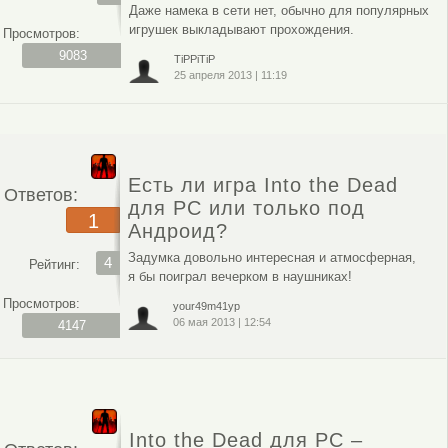
Даже намека в сети нет, обычно для популярных
игрушек выкладывают прохождения.
Просмотров:
9083
TiPPiTiP
25 апреля 2013
|
11:19
Есть ли игра Into the Dead
Ответов:
для PC или только под
1
Андроид?
Задумка довольно интересная и атмосферная,
4
Рейтинг:
я бы поиграл вечерком в наушниках!
Просмотров:
your49m41yp
06 мая 2013
|
12:54
4147
Into the Dead для PC –