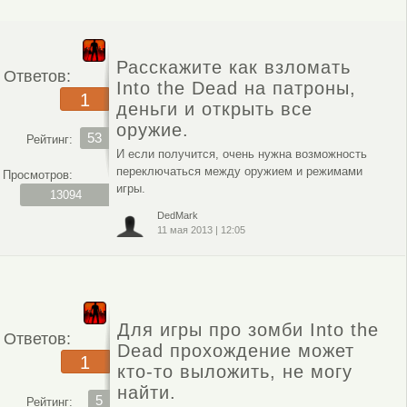
Расскажите как взломать
Ответов:
Into the Dead на патроны,
1
деньги и открыть все
оружие.
53
Рейтинг:
И если получится, очень нужна возможность
переключаться между оружием и режимами
Просмотров:
игры.
13094
DedMark
11 мая 2013
|
12:05
Для игры про зомби Into the
Ответов:
Dead прохождение может
1
кто-то выложить, не могу
найти.
5
Рейтинг: