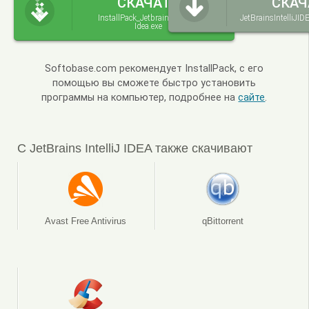
СКАЧАТЬ
СКАЧ
InstallPack_Jetbrains-Intellij-
JetBrainsIntelliJI
Idea.exe
Softobase.com рекомендует InstallPack, с его
помощью вы сможете быстро установить
программы на компьютер, подробнее на
сайте
.
С JetBrains IntelliJ IDEA также скачивают
Avast Free Antivirus
qBittorrent