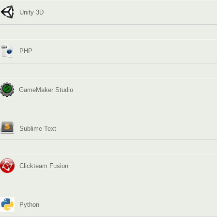
Unity 3D
PHP
GameMaker Studio
Sublime Text
Clickteam Fusion
Python