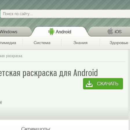
Поиск
Windows
Android
iOS
тимедиа
Система
Знания
Здоровье
кая раскраска
етская раскраска для Android
СКАЧАТЬ
я)
Скриншоты: