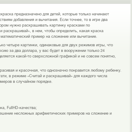
краска предназначено для детей, которые только начинают
твиям добавления и вычитания. Если точнее, то в игре два
тором нужно раскрашивать картинку красками по
и раскрашивай», в нем, чтобы определить, какая краска
й математический пример на сложение или вычитание.
ько четыре картинки, одинаковые для двух режимов игры, что
рсию за два доллара, у вас будет в вооружении только 24
деляется какой-то сверхсложной графикой и не совсем понятно,
красивая и красочная, что однозначно понравится любому ребенку.
тати, в режиме «Считай и раскрашивай» для каждого числа
меров в случайном порядке.
а, FullHD-качества;
решение несложных арифметических примеров на сложение и