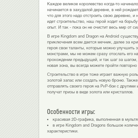
Каждое великое королевство когда-то начинало
начинается в захудалой деревне, в ней рождае
что для этого надо отстроить свою деревню, и 
идет строительство, наш герой ходит на борьбу
опыт. И так - пока он не очистит весь мир от 
В игре Kingdom and Dragon на Android существуе
приключения всем дается мечник, далее за кри
героя свои таланты, которые можно улучшить з
монстрами, мы не можем сразу отослать его на
прохождении предыдущей, и так шаг за шагом, 
новая зона, вы всегда можете пройти повторно
Строительство в игре тоже играет важную рол
золотой запас или создать новую броню. Также
отправлять своего героя на PvP-бои с другими
получат призы в виде золота или кристаллов.
Особенности игры:
красивая 2D-графика, выполненная в мульт
в игре Kingdom and Dragons большое количе
характеристики.