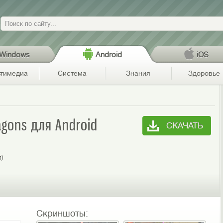
Поиск
Windows
Android
iOS
тимедиа
Система
Знания
Здоровье
agons для Android
СКАЧАТЬ
я)
Скриншоты: