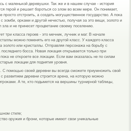
сь с маленькой деревушки. Так же и в нашем случае - история
тся герой и решает бороться со злом во всем мире. Он понимает,
не просто отстроить, а создать могущественное государство. А пока
 с зомби, орками и другой нечестью, получая за это вещи, золото и
сил зла и не принесет процветание своему поселению.
т три класса героев - это мечник, лучник и маг. В начале
сталлы можно поменять его на другой класс. У каждого класса
а золото или кристаллы. Отправляя персонажа на борьбу с
 последнего босса. Новая локация открывается только при
пока не откроете все локации. Если вам оказалась не по силам
 старые локации для поднятия уровня.
ь. С помощью своей деревни вы всегда сможете приумножить свой
 с развитием деревни строится арена, на которую можно
 игроками. А те, кто подымется на вершины турнирной таблицы,
яшном стиле;
ство оружия и брони, которые имеют свои уникальные