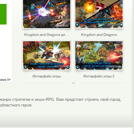
Kingdom and Dragons для Android
Kingdom and Dragons
Интерфейс игры
Интерфейс игры 2
ТОП 50
жанре стратегии и экшн-RPG. Вам предстоит строить свой город,
облестного героя.
Kingdom and Dragons для Android