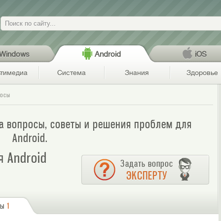
Поиск
Windows
Android
iOS
тимедиа
Система
Знания
Здоровье
росы
 на вопросы, советы и решения проблем для
Android.
я Android
Задать вопрос
ЭКСПЕРТУ
сы
1