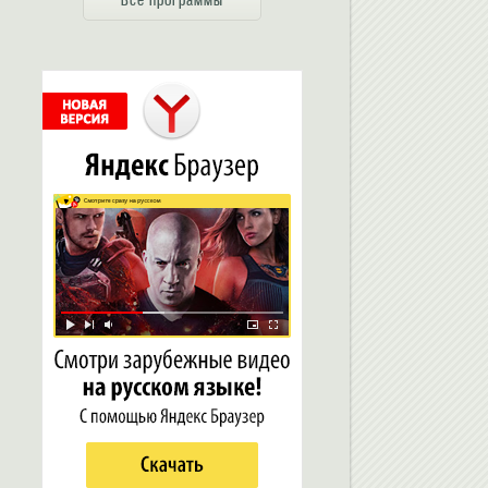
Все программы