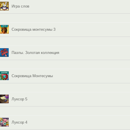
Игра слов
Cокровища монтесумы 3
Пазлы. Золотая коллекция
Сокровища Монтесумы
Луксор 5
Луксор 4