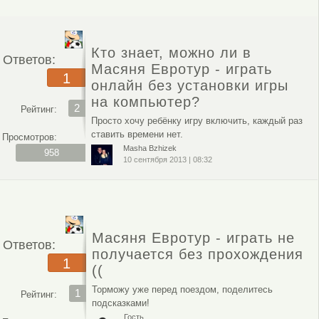
Кто знает, можно ли в
Ответов:
Масяня Евротур - играть
1
онлайн без установки игры
на компьютер?
2
Рейтинг:
Просто хочу ребёнку игру включить, каждый раз
ставить времени нет.
Просмотров:
Masha Bzhizek
958
10 сентября 2013
|
08:32
Масяня Евротур - играть не
Ответов:
получается без прохождения
1
((
Торможу уже перед поездом, поделитесь
1
Рейтинг:
подсказками!
Гость