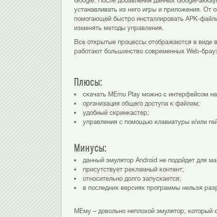
Google. После добавления данных Google-аккау
устанавливать из него игры и приложения. От 
помогающей быстро инсталлировать APK-файлы
изменять методы управления.
Все открытые процессы отображаются в виде в
работают большинство современных Web-брау
Плюсы:
скачать MEmu Play можно с интерфейсом на
организация общего доступа к файлам;
удобный скринкастер;
управления с помощью клавиатуры и/или ге
Минусы:
данный эмулятор Android не подойдет для ма
присутствует рекламный контент;
относительно долго запускается;
в последних версиях программы нельзя разр
МEму – довольно неплохой эмулятор, который