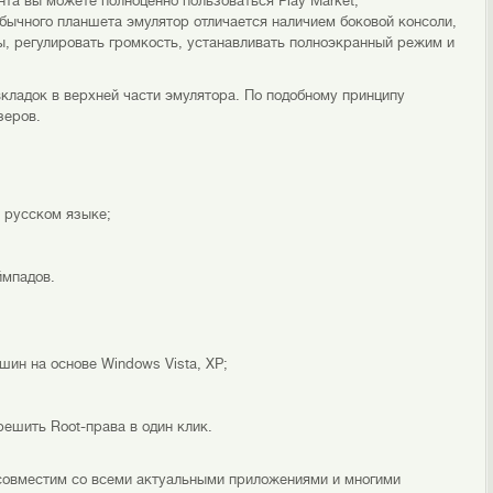
нта вы можете полноценно пользоваться Play Market,
обычного планшета эмулятор отличается наличием боковой консоли,
, регулировать громкость, устанавливать полноэкранный режим и
кладок в верхней части эмулятора. По подобному принципу
зеров.
 русском языке;
ймпадов.
шин на основе Windows Vista, XP;
ешить Root-права в один клик.
 совместим со всеми актуальными приложениями и многими