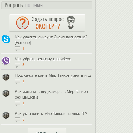
Вопросы
по теме
Задать вопрос
ЭКСПЕРТУ
Как удалить аккаунт Скайп полностью?
[Решено]
1
Как убрать рекламу в вайбере
3
Подскажите как в Мир Танков узнать кпд
1
Как изменить вид камеры в Мир Танков
без мышки?!
1
Как установить Мир Танков на диск D ?
3
Все вопросы