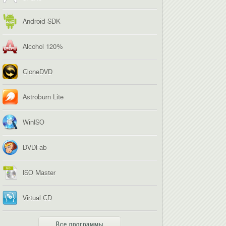
Android SDK
Alcohol 120%
CloneDVD
Astroburn Lite
WinISO
DVDFab
ISO Master
Virtual CD
Все программы