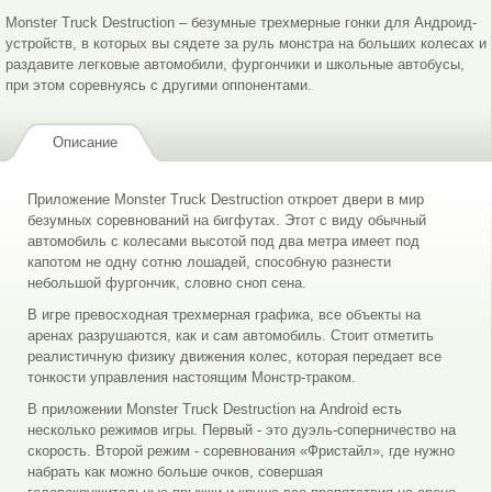
Monster Truck Destruction – безумные трехмерные гонки для Андроид-
устройств, в которых вы сядете за руль монстра на больших колесах и
раздавите легковые автомобили, фургончики и школьные автобусы,
при этом соревнуясь с другими оппонентами.
Описание
Приложение Monster Truck Destruction откроет двери в мир
безумных соревнований на бигфутах. Этот с виду обычный
автомобиль с колесами высотой под два метра имеет под
капотом не одну сотню лошадей, способную разнести
небольшой фургончик, словно сноп сена.
В игре превосходная трехмерная графика, все объекты на
аренах разрушаются, как и сам автомобиль. Стоит отметить
реалистичную физику движения колес, которая передает все
тонкости управления настоящим Монстр-траком.
В приложении Monster Truck Destruction на Android есть
несколько режимов игры. Первый - это дуэль-соперничество на
скорость. Второй режим - соревнования «Фристайл», где нужно
набрать как можно больше очков, совершая