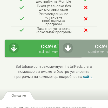
дистрибутив Mumble
Тихая установка без
диалоговых окон
Рекомендации по
установке
необходимых
программ
Пакетная установка
нескольких программ
СКАЧАТЬ
СКАЧ
InstallPack_Mumble.exe
Mumble_x64_Ru
Softobase.com рекомендует InstallPack, с его
помощью вы сможете быстро установить
программы на компьютер, подробнее на
сайте
.
Описание