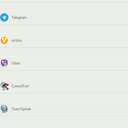
Telegram
ooVoo
Viber
CommFort
TeamSpeak