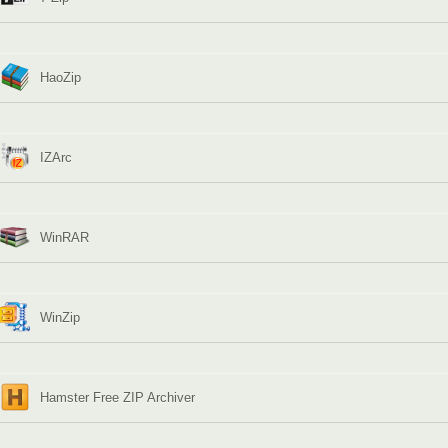
HaoZip
IZArc
WinRAR
WinZip
Hamster Free ZIP Archiver