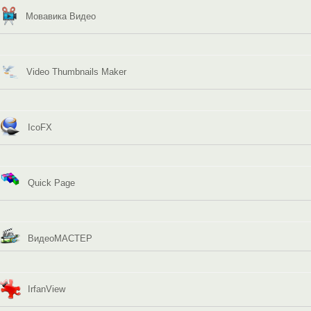
Мовавика Видео
Video Thumbnails Maker
IcoFX
Quick Page
ВидеоМАСТЕР
IrfanView