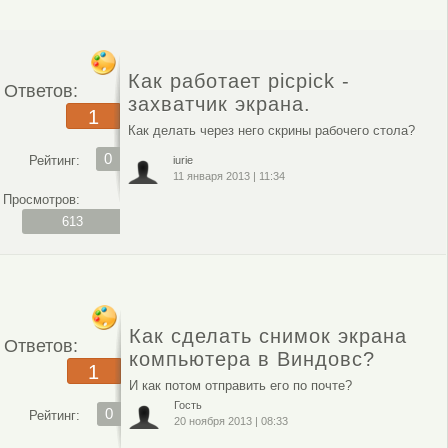
Как работает picpick -
Ответов:
захватчик экрана.
1
Как делать через него скрины рабочего стола?
0
Рейтинг:
iurie
11 января 2013
|
11:34
Просмотров:
613
Как сделать снимок экрана
Ответов:
компьютера в Виндовс?
1
И как потом отправить его по почте?
Гость
0
Рейтинг:
20 ноября 2013
|
08:33