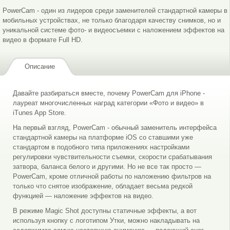
PowerCam - один из лидеров среди заменителей стандартной камеры в
мобильных устройствах, не только благодаря качеству снимков, но и
уникальной системе фото- и видеосъемки с наложением эффектов на
видео в формате Full HD.
Описание
Выбор темы
Функции
Давайте разбираться вместе, почему PowerCam для iPhone -
лауреат многочисленных наград категории «Фото и видео» в
iTunes App Store.
На первый взгляд, PowerCam - обычный заменитель интерфейса
стандартной камеры на платформе iOS со ставшими уже
стандартом в подобного типа приложениях настройками
регулировки чувствительности съемки, скорости срабатывания
затвора, баланса белого и другими. Но не все так просто —
Чёрно-белое
PowerCam, кроме отличной работы по наложению фильтров на
только что снятое изображение, обладает весьма редкой
функцией — наложение эффектов на видео.
В режиме Magic Shot доступны статичные эффекты, а вот
используя кнопку с логотипом Утки, можно накладывать на