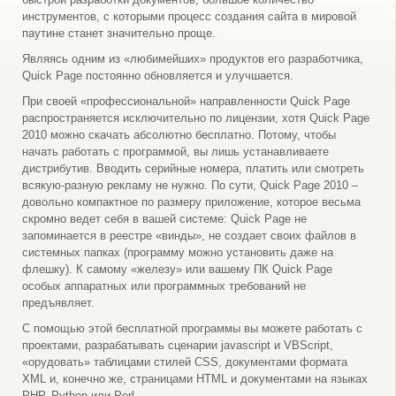
инструментов, с которыми процесс создания сайта в мировой
паутине станет значительно проще.
Являясь одним из «любимейших» продуктов его разработчика,
Quick Page постоянно обновляется и улучшается.
При своей «профессиональной» направленности Quick Page
распространяется исключительно по лицензии, хотя Quick Page
2010 можно скачать абсолютно бесплатно. Потому, чтобы
начать работать с программой, вы лишь устанавливаете
дистрибутив. Вводить серийные номера, платить или смотреть
всякую-разную рекламу не нужно. По сути, Quick Page 2010 –
довольно компактное по размеру приложение, которое весьма
скромно ведет себя в вашей системе: Quick Page не
запоминается в реестре «винды», не создает своих файлов в
системных папках (программу можно установить даже на
флешку). К самому «железу» или вашему ПК Quick Page
особых аппаратных или программных требований не
предъявляет.
С помощью этой бесплатной программы вы можете работать с
проектами, разрабатывать сценарии javascript и VBScript,
«орудовать» таблицами стилей CSS, документами формата
XML и, конечно же, страницами HTML и документами на языках
PHP, Python или Perl.