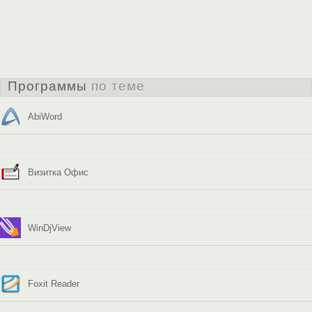
Программы
по теме
AbiWord
Визитка Офис
WinDjView
Foxit Reader