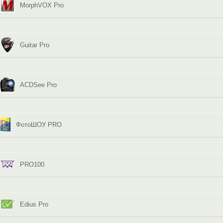
MorphVOX Pro
Guitar Pro
ACDSee Pro
ФотоШОУ PRO
PRO100
Edius Pro