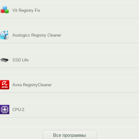
Vit Registry Fix
Auslogics Registry Cleaner
SSD Life
Avira RegistryCleaner
CPU-Z
Все программы