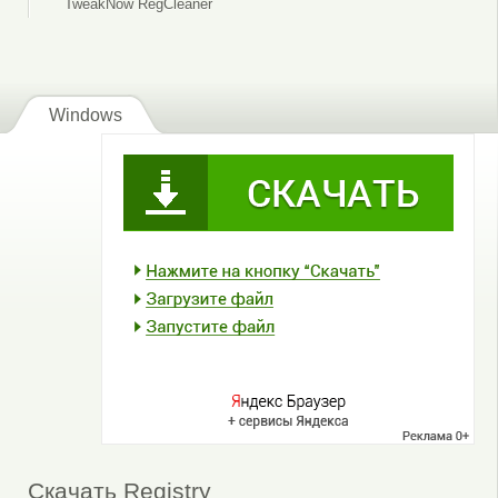
TweakNow RegCleaner
Windows
Скачать Registry