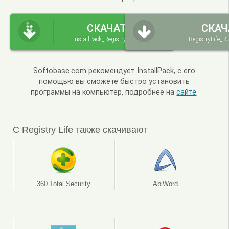
СКАЧАТЬ
СКАЧ
InstallPack_Registry-Life.exe
RegistryLife_R
Softobase.com рекомендует InstallPack, с его
помощью вы сможете быстро установить
программы на компьютер, подробнее на
сайте
.
С Registry Life также скачивают
360 Total Security
AbiWord