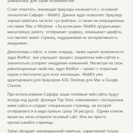
уникальных для Safari особенностей.
Стоит отметить, инновации браузера начинаются с основной
технологии Сафари – WebKit. Данное ядро позволяет браузеру
хорошо работать на всех i-устройтвах, а также на операционных
системах Mac и Windows. «За кулисами» WebKit проделывает
масштабную работу: отображает графику, показывает шрифты,
составляет макет страниц, поддерживая их интерактивность
ежедневно.
Девелоперы софта, в свою очередь, также оценят возможности
ядра ВебКит: оно упрощает процесс разработки web-сайтов и
значительно ускоряет внедрение изменений. Несмотря на свои
революционные свойства, ядро ВебКит – проект с открытым
кодом и бесплатно для всех желающих. WebKit уже
адаптировали для браузеров AOL Desktop для Mac и Google
Chrome.
При использовании Сафари, ваши любимые web-сайты будут
всегда под рукой: функция Top Sites «запоминает» посещенные
вами сайты и создает специальную страницу, на которой
отображаются в виде превью сразу 24 ресурса. Одним кликом
мыши вы легко откроете искомый сайт. Или же просто
пролистывайте страницы.
Safari обладает инновационной памятью, характерной только