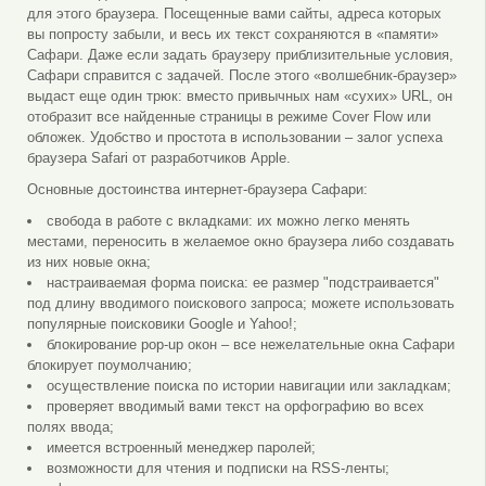
для этого браузера. Посещенные вами сайты, адреса которых
вы попросту забыли, и весь их текст сохраняются в «памяти»
Сафари. Даже если задать браузеру приблизительные условия,
Сафари справится с задачей. После этого «волшебник-браузер»
выдаст еще один трюк: вместо привычных нам «сухих» URL, он
отобразит все найденные страницы в режиме Cover Flow или
обложек. Удобство и простота в использовании – залог успеха
браузера Safari от разработчиков Apple.
Основные достоинства интернет-браузера Сафари:
свобода в работе с вкладками: их можно легко менять
местами, переносить в желаемое окно браузера либо создавать
из них новые окна;
настраиваемая форма поиска: ее размер "подстраивается"
под длину вводимого поискового запроса; можете использовать
популярные поисковики Google и Yahoo!;
блокирование pop-up окон – все нежелательные окна Сафари
блокирует поумолчанию;
осуществление поиска по истории навигации или закладкам;
проверяет вводимый вами текст на орфографию во всех
полях ввода;
имеется встроенный менеджер паролей;
возможности для чтения и подписки на RSS-ленты;