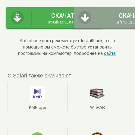
СКАЧАТЬ
СКАЧ
InstallPack_Safari.exe
Safari_Rus_
Softobase.com рекомендует InstallPack, с его
помощью вы сможете быстро установить
программы на компьютер, подробнее на
сайте
.
С Safari также скачивают
KMPlayer
WinRAR