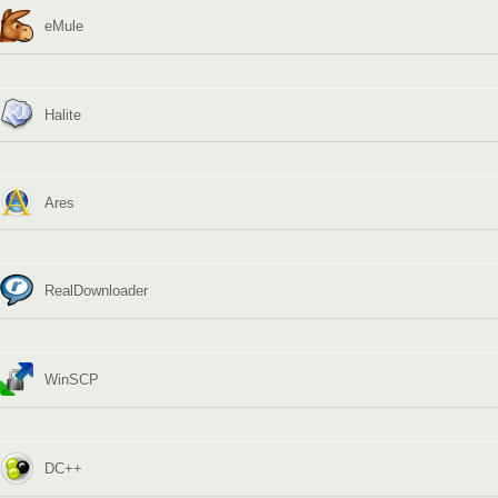
eMule
Halite
Ares
RealDownloader
WinSCP
DC++