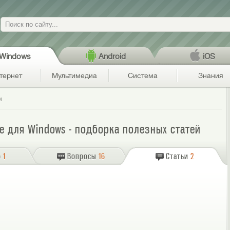
Поиск
Windows
Android
iOS
тернет
Мультимедиа
Система
Знания
и
е для Windows - подборка полезных статей
о
1
Вопросы
16
Статьи
2