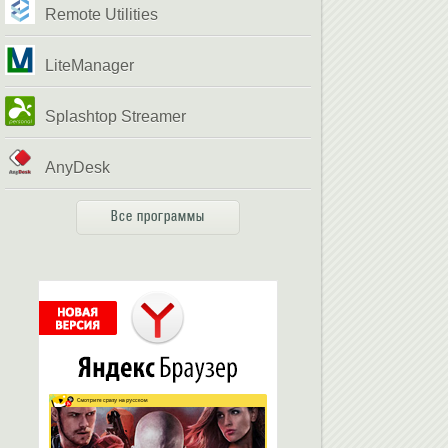
Remote Utilities
LiteManager
Splashtop Streamer
AnyDesk
Все программы