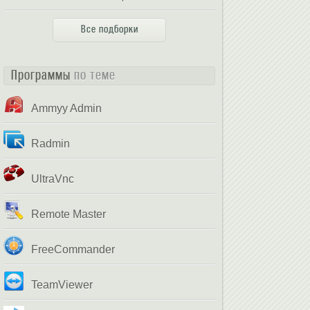
Все подборки
Программы
по теме
Ammyy Admin
Radmin
UltraVnc
Remote Master
FreeCommander
TeamViewer