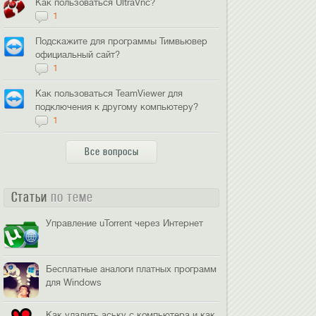
Как пользоваться UltraVnc?
1
Подскажите для программы Тимвьювер
официальный сайт?
1
Как пользоваться TeamViewer для
подключения к другому компьютеру?
1
Все вопросы
Статьи
по теме
Управление uTorrent через Интернет
Бесплатные аналоги платных программ
для Windows
Как удалить аську с компьютера и как