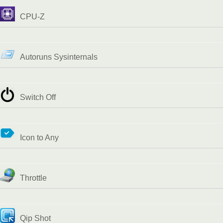
CPU-Z
Autoruns Sysinternals
Switch Off
Icon to Any
Throttle
Qip Shot