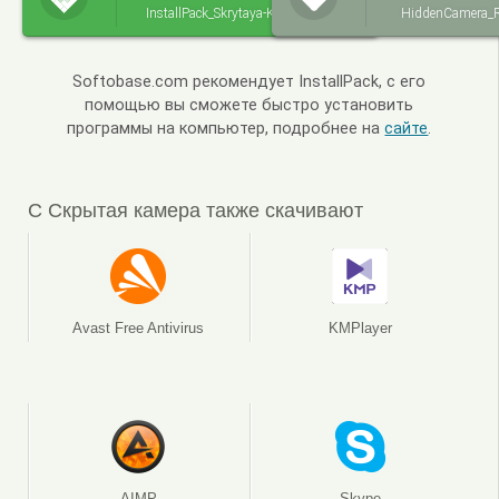
InstallPack_Skrytaya-Kamera.exe
HiddenCamera_R
Softobase.com рекомендует InstallPack, с его
помощью вы сможете быстро установить
программы на компьютер, подробнее на
сайте
.
С Скрытая камера также скачивают
Avast Free Antivirus
KMPlayer
AIMP
Skype