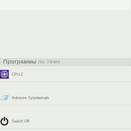
Программы
по теме
CPU-Z
Autoruns Sysinternals
Switch Off