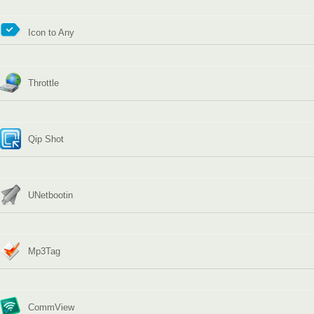
Icon to Any
Throttle
Qip Shot
UNetbootin
Mp3Tag
CommView