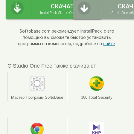
СКАЧАТЬ
СКАЧ
InstallPack_Studio-One-Free.exe
StudioOne_x64
Softobase.com рекомендует InstallPack, с его
помощью вы сможете быстро установить
программы на компьютер, подробнее на
сайте
.
С Studio One Free также скачивают
Мастер Программ SoftoBase
360 Total Security