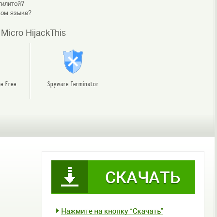
тилитой?
ком языке?
icro HijackThis
e Free
Spyware Terminator