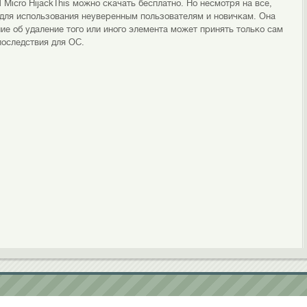
 Micro HijackThis можно скачать бесплатно. Но несмотря на все,
для использования неуверенным пользователям и новичкам. Она
е об удаление того или иного элемента может принять только сам
последствия для ОС.