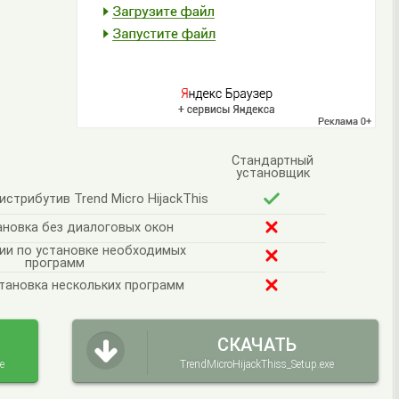
Стандартный
установщик
стрибутив Trend Micro HijackThis
ановка без диалоговых окон
ии по установке необходимых
программ
тановка нескольких программ
СКАЧАТЬ
e
TrendMicroHijackThiss_Setup.exe