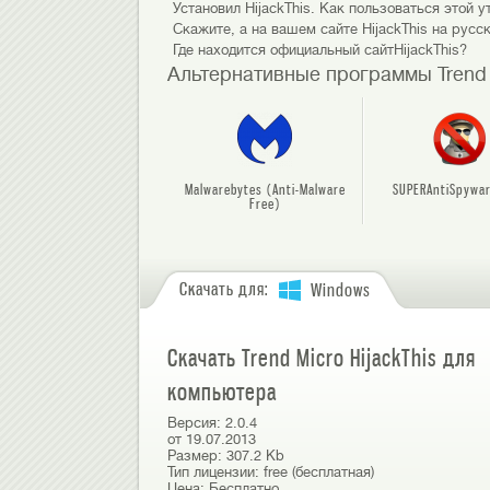
Установил HijackThis. Как пользоваться этой у
Скажите, а на вашем сайте HijackThis на русс
Где находится официальный сайтHijackThis?
Альтернативные программы Trend M
Malwarebytes (Anti-Malware
SUPERAntiSpywar
Free)
Скачать для:
Windows
Скачать Trend Micro HijackThis для
компьютера
Версия:
2.0.4
от
19.07.2013
Размер:
307.2 Kb
Тип лицензии:
free (бесплатная)
Цена:
Бесплатно