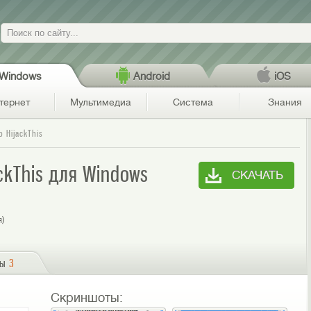
Поиск
Windows
Android
iOS
тернет
Мультимедиа
Система
Знания
o HijackThis
ackThis для Windows
СКАЧАТЬ
я)
сы
3
Скриншоты: