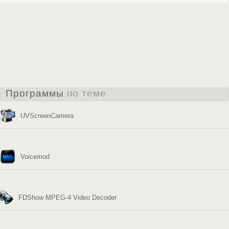
Программы
по теме
UVScreenCamera
Voicemod
FDShow MPEG-4 Video Decoder