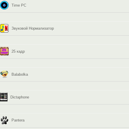
Time PC
Звуковой Нормализатор
25 кадр
Balabolka
Dictaphone
Pantera