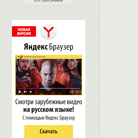
Все программы
ть “Рабочий стол” своего
Групповое пополнение счета в Skype
при разговоре по Skype?