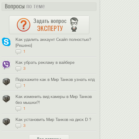
Вопросы
по теме
Задать вопрос
ЭКСПЕРТУ
Как удалить аккаунт Скайп полностью?
[Решено]
1
Как убрать рекламу в вайбере
3
Подскажите как в Мир Танков узнать кпд
1
Как изменить вид камеры в Мир Танков
без мышки?!
1
Как установить Мир Танков на диск D ?
3