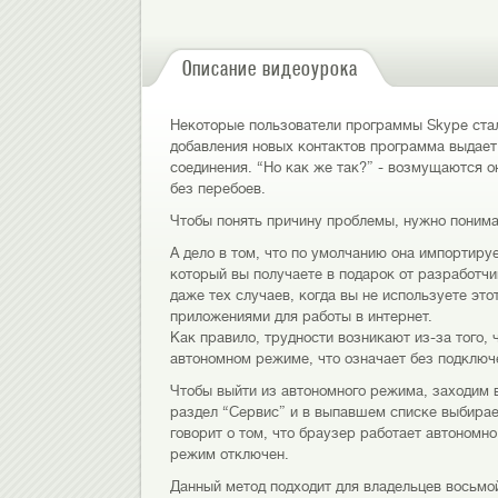
Описание видеоурока
Некоторые пользователи программы Skype стал
добавления новых контактов программа выдает 
соединения. “Но как же так?” - возмущаются он
без перебоев.
Чтобы понять причину проблемы, нужно понима
А дело в том, что по умолчанию она импортирует
который вы получаете в подарок от разработч
даже тех случаев, когда вы не используете эт
приложениями для работы в интернет.
Как правило, трудности возникают из-за того,
автономном режиме, что означает без подключе
Чтобы выйти из автономного режима, заходим в 
раздел “Сервис” и в выпавшем списке выбираем
говорит о том, что браузер работает автономн
режим отключен.
Данный метод подходит для владельцев восьмо